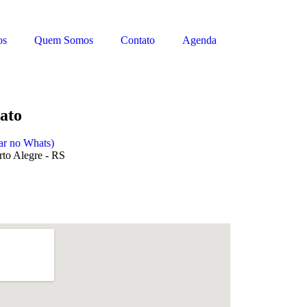
os
Quem Somos
Contato
Agenda
ato
lar no Whats)
rto Alegre - RS